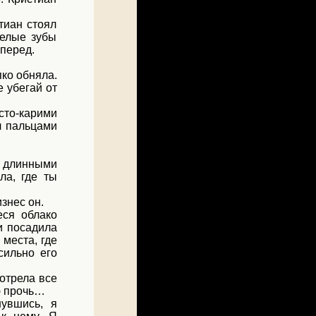
тиан стоял
белые зубы
вперед.
пко обняла.
 убегай от
сто-карими
л пальцами
с длинными
ла, где ты
изнес он.
еся облако
 и посадила
 места, где
сильно его
мотрела все
ю прочь…
нувшись, я