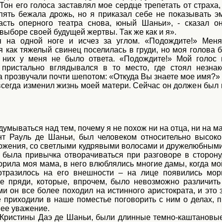
 Тон его голоса заставлял мое сердце трепетать от страха,
пять бежала дрожь, но я приказал себе не показывать э
асть оперного театра снова, юный Шаньи», - сказал о
выборе своей будущей жертвы. Так же как и я».
я на одной ноге и исчез за углом. «Подождите!» Мен
я как тяжелый свинец поселилась в груди, но моя голова 
 них у меня не было ответа. «Подождите!» Мой голос 
 пристально вглядывался в то место, где стоял незна
 прозвучали почти шепотом: «Откуда Вы знаете мое имя?»
сегда изменил жизнь моей матери. Сейчас он должен был 
думываться над тем, почему я не похож ни на отца, ни на ма
нт Рауль де Шаньи, был человеком относительно высоко
ложения, со светлыми кудрявыми волосами и дружелюбным
о была привычка отворачиваться при разговоре в сторону
ворила моя мама, в него влюблялись многие дамы, когда м
отразилось на его внешности – на лице появились мо
е пряди, которые, впрочем, было невозможно различить
ми он все более походил на истинного аристократа, и это
е приходили в наше поместье поговорить с ним о делах, п
ее уважение.
 Кристины Даэ де Шаньи, были длинные темно-каштановы