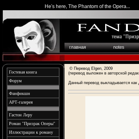
He's here, The Phantom of the Opera...
главная
notes
©
Перевод
Elgen, 2009
Гостевая книга
(перевод выложен в авторской редак
Форум
Данный перевод выкладывается как 
Фанфикшн
АРТ-галерея
Гастон Леру
Роман "Призрак Оперы"
Иллюстрации к роману