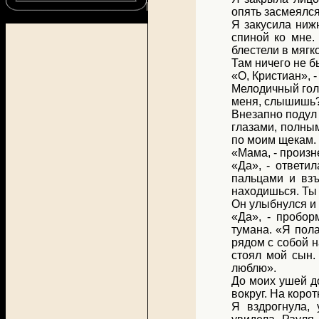
опять засмеялся
Я закусила нижн
спиной ко мне.
блестели в мягк
Там ничего не б
«О, Кристиан», -
Мелодичный голо
меня, слышишь?
Внезапно подул
глазами, полным
по моим щекам.
«Мама, - произне
«Да», - ответи
пальцами и взъ
находишься. Ты 
Он улыбнулся и о
«Да», - пробор
тумана. «Я пола
рядом с собой н
стоял мой сын.
люблю».
До моих ушей до
вокруг. На коро
Я вздрогнула,