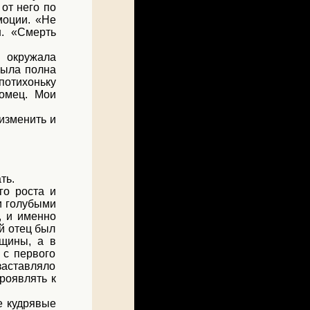
 от него по
моции. «Не
н. «Смерть
я окружала
была полна
потихоньку
комец. Мои
изменить и
ть.
го роста и
и голубыми
, и именно
ой отец был
рщины, а в
 с первого
 заставляло
роявлять к
е кудрявые