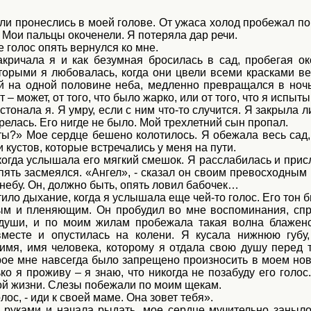
и пронеслись в моей голове. От ужаса холод пробежал по
. Мои пальцы окоченели. Я потеряла дар речи.
 голос опять вернулся ко мне.
закричала я и как безумная бросилась в сад, пробегая ок
оторыми я любовалась, когда они цвели всеми красками в
й на одной половине неба, медленно превращался в ноч
 – может, от того, что было жарко, или от того, что я испыт
остонала я. Я умру, если с ним что-то случится. Я закрыла 
релась. Его нигде не было. Мой трехлетний сын пропал.
 ты?» Мое сердце бешено колотилось. Я обежала весь сад,
 кустов, которые встречались у меня на пути.
когда услышала его мягкий смешок. Я расслабилась и прис
опять засмеялся. «Ангел», - сказал он своим превосходным
 небу. Он, должно быть, опять ловил бабочек…
ило дыхание, когда я услышала еще чей-то голос. Его тон 
ым и пленяющим. Он пробудил во мне воспоминания, сп
души, и по моим жилам пробежала такая волна блаженс
месте и опустилась на колени. Я кусала нижнюю губу
 имя, имя человека, которому я отдала свою душу перед т
орое мне навсегда было запрещено произносить в моем н
ко я проживу – я знаю, что никогда не позабуду его голо
ой жизни. Слезы побежали по моим щекам.
олос, - иди к своей маме. Она зовет тебя».
 руками и начала рыдать, мое сердце мучительно заныло