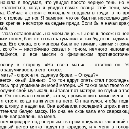
начала я подумал, что увидел просто черную тень, но 
колотиться, когда я увидел взмах плаща этой тени, м
ра. Сейчас я стоял с холодным сердцем в груди, в то вр
я с головы до ног. Я заметил, что он был на несколько д
ки крепче, несмотря на седые пряди. Если бы я начал драк
ьба.
глаза остановились на моем лице. «Ты очень похож на нее
ым тоном, блеск его глаз затуманился, как будто он задумал
зад. Его слова, его манеры были не такими, какими я ожи
 кого?» – настойчиво сказал я тоном, немного напоми
слабился, и все мысли о физическом противостоян
олову в сторону. «На свою мать», - ответил он. 
 задумчивость в его голосе.
мать? - спросил я, сдвинув брови. – Откуда?»
сается, юный Шаньи». Его тон вдруг опять стал прохладны
лась при упоминании моей матери. «Я также знал твоего о
 получил свой музыкальный талант от матери, но глубина тв
». Он покачал головой, затем, промчавшись мимо меня, 
е я стоял, когда наткнулся на него. Он нагнулся, чтобы под
 шляпу, и надел ее. Она добавила последний штрих к его 
ттеняли белую маску. Но она не скрывала его сверкаю
были направлены на меня.
йном коридоре под оперным театром придавал зловещий о
одный ветер мягко подул по коридору, и у меня в голов