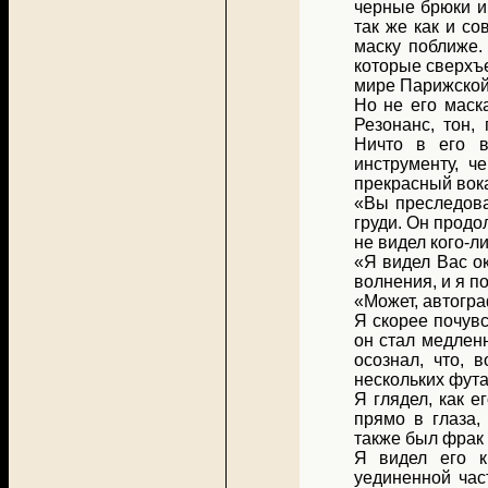
черные брюки и
так же как и с
маску поближе.
которые сверхъе
мире Парижской
Но не его маск
Резонанс, тон,
Ничто в его в
инструменту, ч
прекрасный вока
«Вы преследова
груди. Он продо
не видел кого-л
«Я видел Вас о
волнения, и я п
«Может, автогр
Я скорее почувс
он стал медленн
осознал, что, 
нескольких фута
Я глядел, как 
прямо в глаза,
также был фрак
Я видел его к
уединенной час