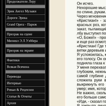
Продолжатели Леру
Он исчез.
Нехорошие мысл
Эрик Ангел Музыки
по спине, рукам
Через мгновение
Дороги Эрика
«Кристиан!» - 
Grand Opera - Париж
красных роз, к
закат, пылающи
лбу выступил пот
Призрак на сцене
«О, Боже!» - пр
Мюзикл Э.Л.Уэббера
и еще раз осмот
«Кристиан! Где
ветки деревьев и
Призрак на экране
Я успокоилась, 
его голосу. Он 
Фантики
подняла глаза к
Всякая Всячина
У меня перехват
глубоким, нежн
самой глубине 
Переводы
сложила руки в
Интервью
выкрикнуть его
умер; имя, кот
Ревью & Рецензии
Не важно, сколь
Статьи & Отчеты
его больше сам
«Иди, - сказал г
Архив
Я закрыла лицо