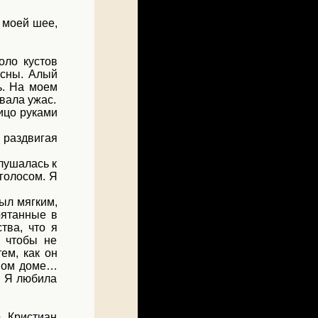
 моей шее,
оло кустов
есны. Алый
ь. На моем
ывала ужас.
лицо руками
 раздвигая
лушалась к
 голосом. Я
был мягким,
рятанные в
тва, что я
, чтобы не
ем, как он
овом доме…
с. Я любила
. Кристиан