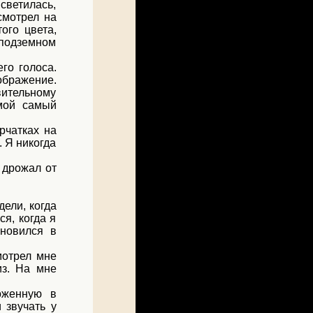
светилась,
смотрел на
ого цвета,
 подземном
го голоса.
ображение.
ительному
 мой самый
рчатках на
. Я никогда
 дрожал от
дели, когда
я, когда я
ановился в
мотрел мне
из. На мне
оженную в
 звучать у