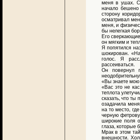
меня в ушах. С
начало бешено 
сторону коридо
осматривал мен
меня, и физичес
бы нелегкая бор
Его сверкающие 
он мягким и тепл
Я попятился на
шокирован. «На
голос. Я рас
рассеиваться.
Он повернул г
неодобрительную
«Вы знаете мою 
«Вас это не ка
теплота улетучи
сказать, что ты
озадачила меня
на то место, гд
черную фетровую
широкие поля о
глаза, которые 
Мрак в этом та
внешности. Хол