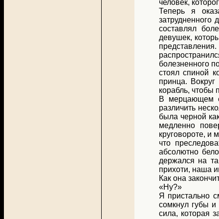
человек, которог
Теперь я оказ
затрудненного 
составлял бол
девушек, которы
представления.
распространил
болезненного п
стоял спиной к
принца. Вокруг
корабль, чтобы 
В мерцающем с
различить неско
была черной как
медленно пове
круговороте, и 
что преследова
абсолютно бело
держался на та
прихоти, наша и
Как она закончит
«Ну?»
Я пристально с
сомкнул губы и 
сила, которая з