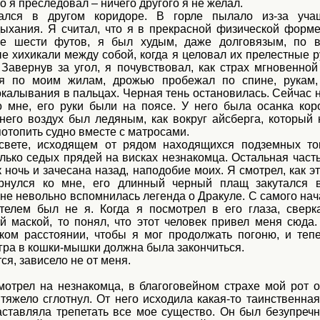
о я преследовал – ничего другого я не желал.
ался в другом коридоре. В горле пылало из-за уча
дыхания. Я считал, что я в прекрасной физической форме
ее шести футов, я был худым, даже долговязым, по 
е хихикали между собой, когда я целовал их прелестные р
 Завернув за угол, я почувствовал, как страх мгновенно
ся по моим жилам, дрожью пробежал по спине, рукам,
окалывания в пальцах. Черная тень остановилась. Сейчас 
о мне, его руки были на поясе. У него была осанка кор
 него воздух был ледяным, как вокруг айсберга, который 
потопить судно вместе с матросами.
вете, исходящем от рядом находящихся подземных топ
лько седых прядей на висках незнакомца. Остальная часть
 ночь и зачесана назад, наподобие моих. Я смотрел, как э
рнулся ко мне, его длинный черный плащ закутался 
мне невольно вспомнилась легенда о Дракуле. С самого нач
телем был не я. Когда я посмотрел в его глаза, свер
й маской, то понял, что этот человек привел меня сюда.
ком расстоянии, чтобы я мог продолжать погоню, и тепе
гра в кошки-мышки должна была закончиться.
ся, зависело не от меня.
мотрел на незнакомца, в благоговейном страхе мой рот о
тяжело сглотнул. От него исходила какая-то таинственная
аставляла трепетать все мое существо. Он был безупречно