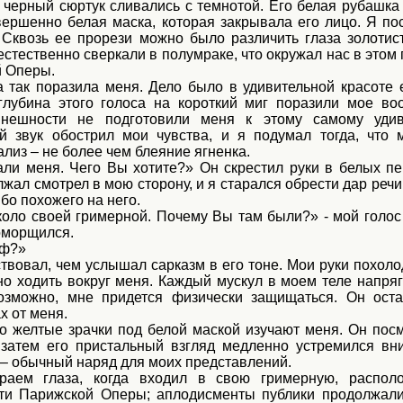
 черный сюртук сливались с темнотой. Его белая рубашка 
овершенно белая маска, которая закрывала его лицо. Я по
 Сквозь ее прорези можно было различить глаза золотист
стественно сверкали в полумраке, что окружал нас в этом
 Оперы.
а так поразила меня. Дело было в удивительной красоте е
 глубина этого голоса на короткий миг поразили мое во
нешности не подготовили меня к этому самому удив
ей звук обострил мои чувства, и я подумал тогда, что
лиз – не более чем блеяние ягненка.
ли меня. Чего Вы хотите?» Он скрестил руки в белых пе
лжал смотрел в мою сторону, и я старался обрести дар речи
ибо похожего на него.
коло своей гримерной. Почему Вы там были?» - мой голос
оморщился.
аф?»
твовал, чем услышал сарказм в его тоне. Мои руки похоло
о ходить вокруг меня. Каждый мускул в моем теле напрягс
возможно, мне придется физически защищаться. Он ост
х от меня.
его желтые зрачки под белой маской изучают меня. Он пос
 затем его пристальный взгляд медленно устремился вн
 – обычный наряд для моих представлений.
раем глаза, когда входил в свою гримерную, распол
ти Парижской Оперы; аплодисменты публики продолжали