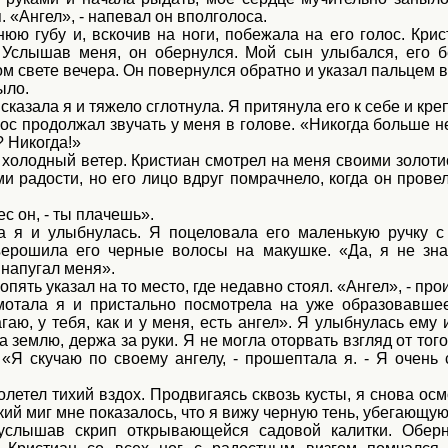
. «Ангел», - напевал он вполголоса.
юю губу и, вскочив на ноги, побежала на его голос. Крис
 Услышав меня, он обернулся. Мой сын улыбался, его 
ом свете вечера. Он повернулся обратно и указал пальцем 
ыло.
 сказала я и тяжело сглотнула. Я притянула его к себе и кре
с продолжал звучать у меня в голове. «Никогда больше не
 Никогда!»
 холодный ветер. Кристиан смотрел на меня своими золоти
и радости, но его лицо вдруг помрачнело, когда он прове
с он, - ты плачешь».
ла я и улыбнулась. Я поцеловала его маленькую ручку 
ерошила его черные волосы на макушке. «Да, я не зна
напугал меня».
пять указал на то место, где недавно стоял. «Ангел», - про
мотала я и пристально посмотрела на уже образовавше
гаю, у тебя, как и у меня, есть ангел». Я улыбнулась ему
а землю, держа за руки. Я не могла оторвать взгляд от того
 «Я скучаю по своему ангелу, - прошептала я. - Я очень 
летел тихий вздох. Продвигаясь сквозь кусты, я снова ос
ткий миг мне показалось, что я вижу черную тень, убегающу
 услышав скрип открывающейся садовой калитки. Обер