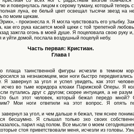
. Кристиан со всех ног с радостным визгом помчался
ю и повернулась лицом к серому туману, который теперь с
полная луна, ее белый цвет освещал тысячи звезд на н
ь по моим щекам.
Эрик», - произнесла я. Я могла чувствовать его улыбку. За
, как его рука касается моей щеки с той трепетной любов
азад зажгла огонь в моей душе. Я поцеловала свою руку и
я и уйти домой, послала воздушный поцелуй небу.
Часть первая: Кристиан.
Глава I
го плаща таинственной фигуры исчезли в темном кор
бросился за незнакомцем, мои ноги быстро передвигались
. Я завернул за угол и успел увидеть, как этот челове
 исчез во тьме коридора клоаки Парижской Оперы. Я ко
сли путались друг с другом; скорее интуиция, а не разум
Кто был этот человек, который бежал передо мной? 
ним? Мои ноги ответили на этот вопрос. Я опять п
н завернул за угол, и чем дальше я бежал, тем яснее понима
тся бесшумно. Я слышал только эхо своих собственн
 казалось, парил над полом. Все мысли о моем сегодняшне
которые стоя приветствовали меня, исчезли из головы. Узна