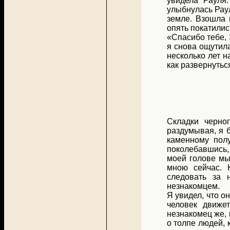
увидела Рауля
улыбнулась Раул
земле. Взошла 
опять покатилис
«Спасибо тебе, 
я снова ощутила
несколько лет н
как развернутьс
Складки черно
раздумывая, я 
каменному полу
поколебавшись,
моей голове мы
мною сейчас. 
следовать за 
незнакомцем.
Я увидел, что о
человек движе
незнакомец же,
о толпе людей, 