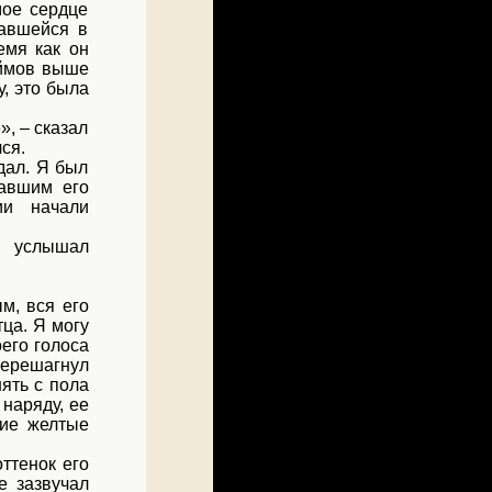
мое сердце
чавшейся в
емя как он
юймов выше
у, это была
», – сказал
ся.
дал. Я был
навшим его
ии начали
Я услышал
м, вся его
тца. Я могу
оего голоса
перешагнул
нять с пола
наряду, ее
щие желтые
ттенок его
е зазвучал