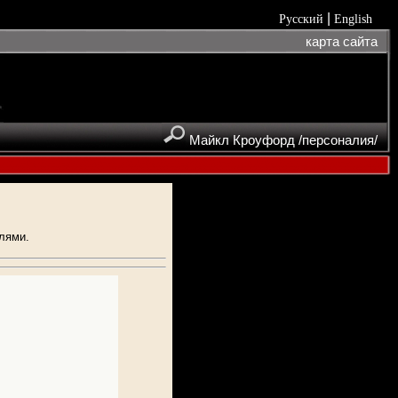
|
Русский
English
карта сайта
Майкл Кроуфорд /персоналия/
лями.