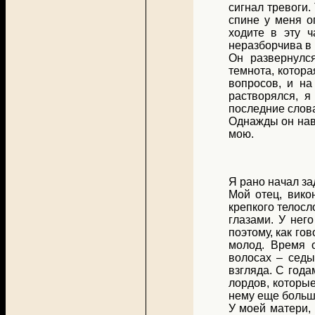
сигнал тревоги.
спине у меня о
ходите в эту ч
неразборчива в 
Он развернулс
темнота, котора
вопросов, и на
растворялся, я
последние слова
Однажды он нав
мою.
Я рано начал за
Мой отец, вико
крепкого телос
глазами. У нег
поэтому, как го
молод. Время 
волосах – седы
взгляда. С года
лордов, которы
нему еще больш
У моей матери,