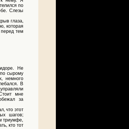
 к нему. Я
телился по
ебе. Слезы
крыв глаза,
ью, которая
, перед тем
идоре. Не
 по сырому
к, немного
лебался. В
 управляли
Стоит мне
обежал за
л, что этот
ых шагов;
м триумфе,
ть, кто тот