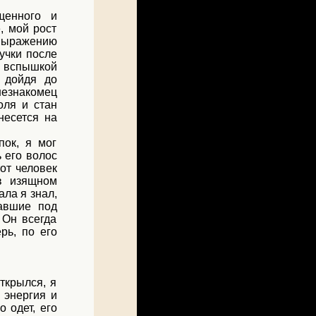
щенного и
, мой рост
выражению
учки после
й вспышкой
 дойдя до
незнакомец
оля и стан
несется на
ок, я мог
 его волос
тот человек
в изящном
ала я знал,
кавшие под
 Он всегда
рь, по его
ткрылся, я
 энергия и
 одет, его