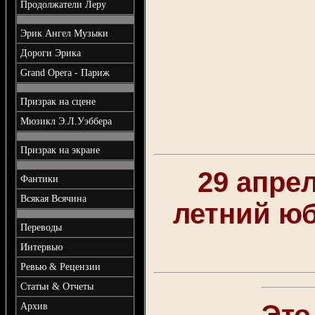
Продолжатели Леру
Эрик Ангел Музыки
Дороги Эрика
Grand Opera - Париж
Призрак на сцене
Мюзикл Э.Л.Уэббера
Призрак на экране
29 апре
Фантики
Всякая Всячина
летний ю
Переводы
Интервью
Ревью & Рецензии
Статьи & Отчеты
Это
Архив