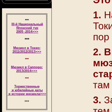
1.
На
***
Токи
II
I
-й
Национальный
Японский тур
2005 -2014
>>>
пор
***
М
юзикл в Токио:
2. 
2011/2012/2013
>>>
***
мюз
М
юзикл в Саппоро:
ста
2013/2014
>>>
***
там
Торжественные
и юбилейные даты
в истории мюзикла>>>
3
.
З
***
тем