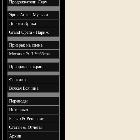
Продолжатели Леру
Эрик Ангел Музыки
Дороги Эрика
Grand Opera - Париж
Призрак на сцене
Мюзикл Э.Л.Уэббера
Призрак на экране
Фантики
Всякая Всячина
Переводы
Интервью
Ревью & Рецензии
Статьи & Отчеты
Архив