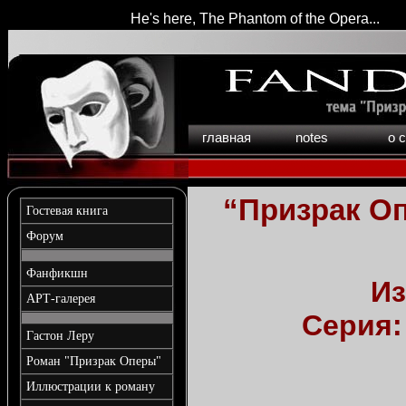
He's here, The Phantom of the Opera...
главная
notes
о 
“Призрак О
Гостевая книга
Форум
Фанфикшн
Из
АРТ-галерея
Серия:
Гастон Леру
Роман "Призрак Оперы"
Иллюстрации к роману