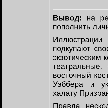
Вывод:
на ред
пополнить лич
Иллюстрации 
подкупают сво
экзотическим 
театральные.
восточный кос
Уэббера и у
халату Призра
Правда, неско