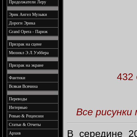
Продолжатели Леру
Эрик Ангел Музыки
Дороги Эрика
Grand Opera - Париж
Призрак на сцене
Мюзикл Э.Л.Уэббера
Призрак на экране
432 
Фантики
Всякая Всячина
Переводы
Интервью
Все рисунки
Ревью & Рецензии
Статьи & Отчеты
В середине 2
Архив