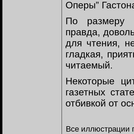
Оперы” Гастона
По размеру к
правда, доволь
для чтения, н
гладкая, прия
читаемый.
Некоторые ци
газетных стат
отбивкой от ос
Все иллюстрации п