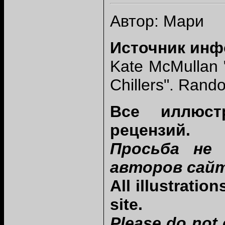
Автор: Мари
Источник инф
Kate McMullan
Chillers". Ran
Все иллюст
рецензий.
Просьба не
авторов сайт
All
illustratio
site.
Please do not 