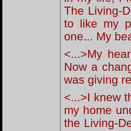
The Living-
to like my p
one... My be
<...>My hear
Now a change
was giving re
<...>I knew t
my home unde
the Living-De