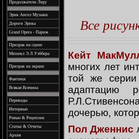
Продолжатели Леру
Эрик Ангел Музыки
Все рису
Дороги Эрика
Grand Opera - Париж
Призрак на сцене
Кейт МакМул
Мюзикл Э.Л.Уэббера
многих лет ин
Призрак на экране
той же серии 
Фантики
адаптацию 
Всякая Всячина
Р.Л.Стивенсо
Переводы
Интервью
дочерью, кото
Ревью & Рецензии
Пол Дженнис
л
Статьи & Отчеты
Архив