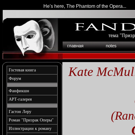
He's here, The Phantom of the Opera...
главная
notes
Kate McMull
Гостевая книга
Форум
Фанфикшн
АРТ-галерея
(Ran
Гастон Леру
Роман "Призрак Оперы"
Иллюстрации к роману