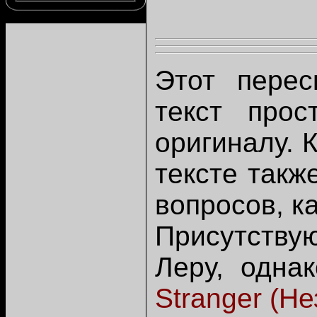
Этот перес
текст прос
оригиналу. 
тексте такж
вопросов, к
Присутству
Леру, одна
Stranger
(Не