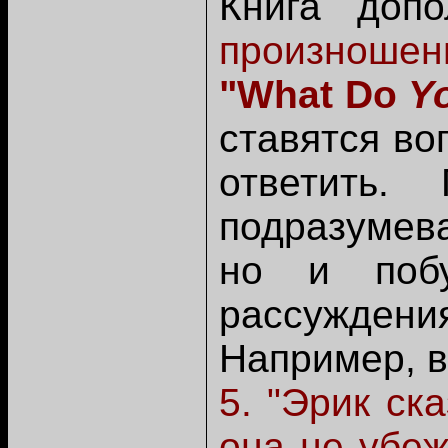
Книга доп
произноше
"What Do
Y
ставятся во
ответить.
подразумева
но и поб
рассуждени
Например, в
5. "Эрик ск
она не убеж