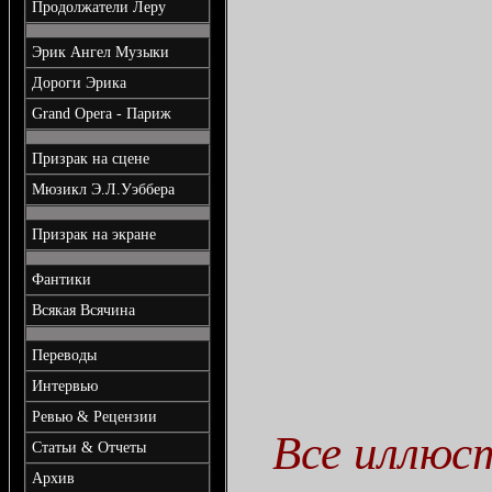
Продолжатели Леру
Эрик Ангел Музыки
Дороги Эрика
Grand Opera - Париж
Призрак на сцене
Мюзикл Э.Л.Уэббера
Призрак на экране
Фантики
Всякая Всячина
Переводы
Интервью
Ревью & Рецензии
Все иллюс
Статьи & Отчеты
Архив