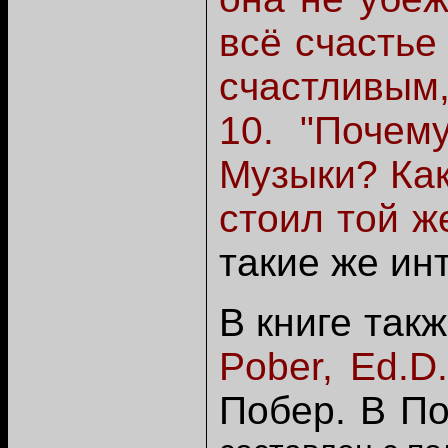
всё счастье
счастливым,
10. "Почем
Музыки? Как
стоил той ж
такие же ин
В
книге так
Pober, Ed.D.
Побер. В По