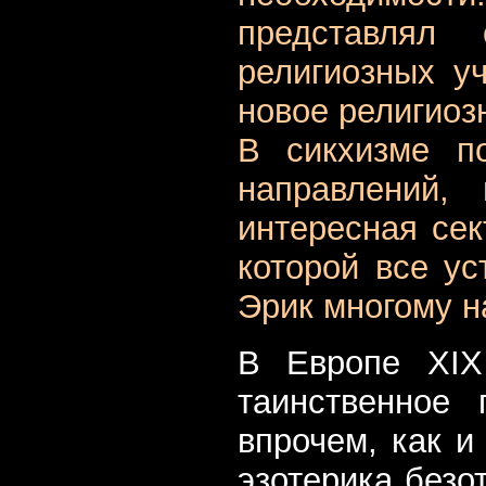
представлял
религиозных у
новое религиоз
В сикхизме п
направлений,
интересная сек
которой все ус
Эрик многому н
В Европе
XI
таинственное 
впрочем, как и
эзотерика безо