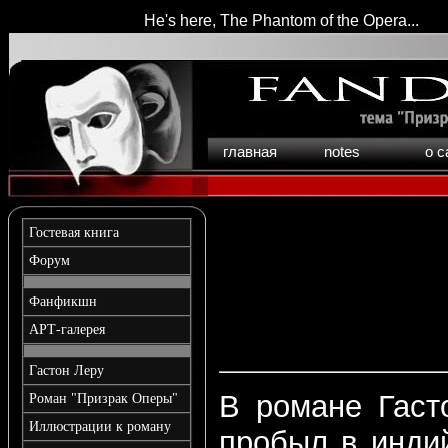
He's here, The Phantom of the Opera...
главная
notes
о с
Гостевая книга
Форум
Фанфикшн
АРТ-галерея
Гастон Леру
В романе Гаст
Роман "Призрак Оперы"
Иллюстрации к роману
пробыл в инди