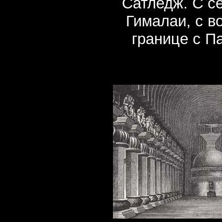
Сатледж. С с
Гималаи, с в
границе с П