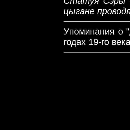
Статуя Сэры б
цыгане провод
Упоминания о "
годах 19-го век