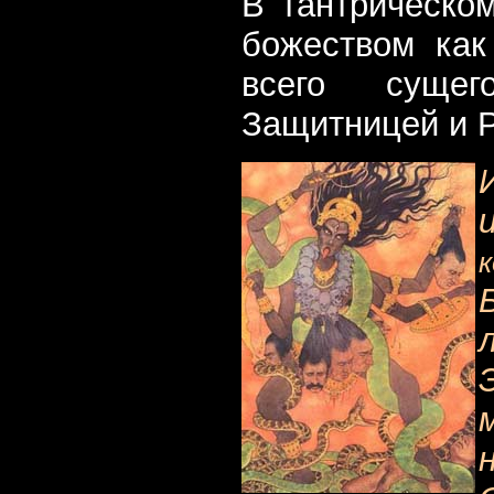
В тантрическо
божеством как
всего сущег
Защитницей и 