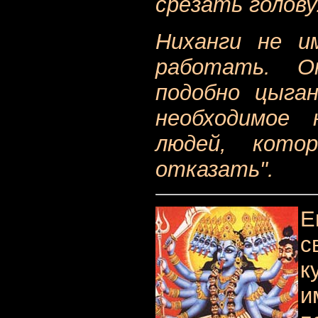
срезать голову
Ниханги не и
работать. О
подобно цыган
необходимое
людей, кот
отказать".
Е
с
к
и