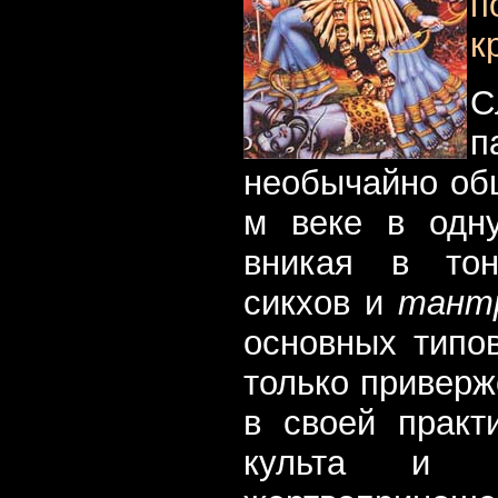
п
к
С
п
необычайно обш
м веке в одн
вникая в тон
сикхов и
тант
основных типов
только приверж
в своей практ
культа и и