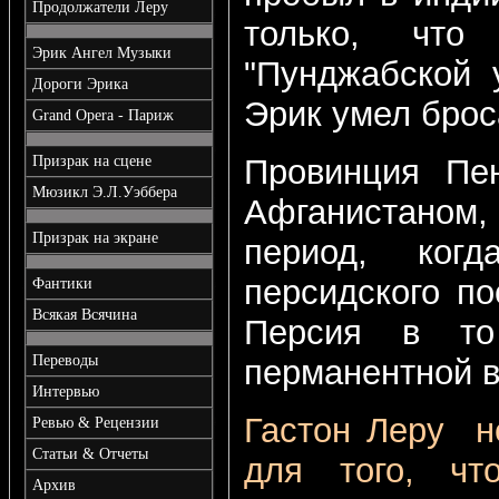
Продолжатели Леру
только, что
Эрик Ангел Музыки
"Пунджабской 
Дороги Эрика
Эрик умел брос
Grand Opera - Париж
Призрак на сцене
Провинция Пен
Мюзикл Э.Л.Уэббера
Афганистаном,
Призрак на экране
период, ког
персидского п
Фантики
Всякая Всячина
Персия в то
Переводы
перманентной 
Интервью
Гастон Леру н
Ревью & Рецензии
Статьи & Отчеты
для того, чт
Архив