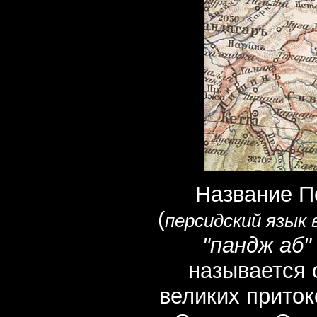
Название П
(
персидский язык 
"пандж аб" 
называется 
великих приток