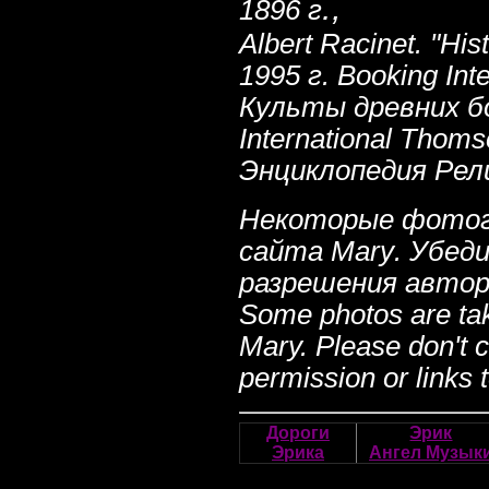
.,
1896 г
Albert Racinet. "Hi
1995 г.
Booking Inte
Культы древних бо
International Thomso
Энциклопедия Религ
Некоторые фотогр
сайта
Mary
. Убед
разрешения автор
Some photos are take
Mary. Please don't 
permission or links to
Дороги
Эрик
Эрика
Ангел Музык